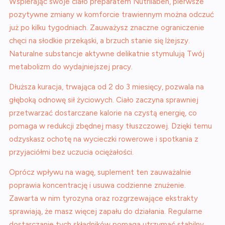
Wspierając swoje ciało preparatem Nutrilaben, pierwsze
pozytywne zmiany w komforcie trawiennym można odczuć
już po kilku tygodniach. Zauważysz znaczne ograniczenie
chęci na słodkie przekąski, a brzuch stanie się lżejszy.
Naturalne substancje aktywne delikatnie stymulują Twój
metabolizm do wydajniejszej pracy.
Dłuższa kuracja, trwająca od 2 do 3 miesięcy, pozwala na
głęboką odnowę sił życiowych. Ciało zaczyna sprawniej
przetwarzać dostarczane kalorie na czystą energię, co
pomaga w redukcji zbędnej masy tłuszczowej. Dzięki temu
odzyskasz ochotę na wycieczki rowerowe i spotkania z
przyjaciółmi bez uczucia ociężałości.
Oprócz wpływu na wagę, suplement ten zauważalnie
poprawia koncentrację i usuwa codzienne znużenie.
Zawarta w nim tyrozyna oraz rozgrzewające ekstrakty
sprawiają, że masz więcej zapału do działania. Regularne
dostarczanie tych składników pomaga utrzymać stabilny