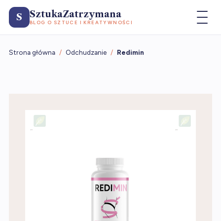
SztukaZatrzymana
S
BLOG O SZTUCE I KREATYWNOŚCI
Strona główna
/
Odchudzanie
/
Redimin