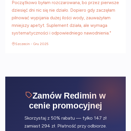
Początkowo byłam rozczarowana, bo przez pierwsze
dziesięć dni nic się nie działo. Dopiero gdy zaczęłam
pilnować wypijania dużej ilości wody, zauważyłam
mniejszy apetyt. Suplement działa, ale wymaga
systematyczności i odpowiedniego nawodnienia."
Szczecin - Gru 2025
Zamów Redimin w
cenie promocyjnej
Skorzystaj z 50% rabatu — tylko 147 zł
zamiast 294 zł. Płatność przy odbiorze.