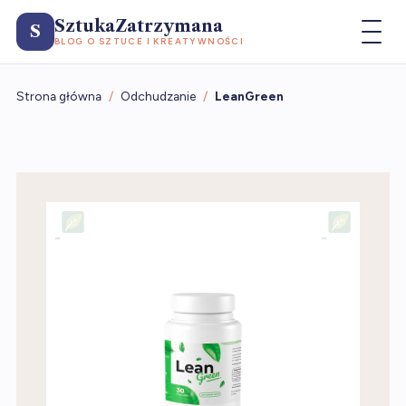
SztukaZatrzymana
S
BLOG O SZTUCE I KREATYWNOŚCI
Strona główna
/
Odchudzanie
/
LeanGreen