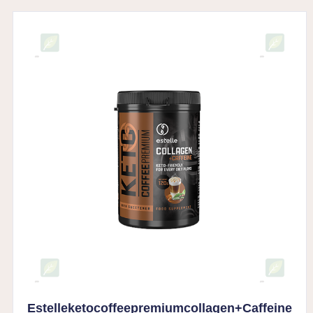
Estelleketocoffeepremiumcollagen+Caffeine