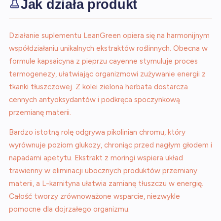
Jak działa produkt
Działanie suplementu LeanGreen opiera się na harmonijnym
współdziałaniu unikalnych ekstraktów roślinnych. Obecna w
formule kapsaicyna z pieprzu cayenne stymuluje proces
termogenezy, ułatwiając organizmowi zużywanie energii z
tkanki tłuszczowej. Z kolei zielona herbata dostarcza
cennych antyoksydantów i podkręca spoczynkową
przemianę materii.
Bardzo istotną rolę odgrywa pikolinian chromu, który
wyrównuje poziom glukozy, chroniąc przed nagłym głodem i
napadami apetytu. Ekstrakt z moringi wspiera układ
trawienny w eliminacji ubocznych produktów przemiany
materii, a L-karnityna ułatwia zamianę tłuszczu w energię.
Całość tworzy zrównoważone wsparcie, niezwykle
pomocne dla dojrzałego organizmu.