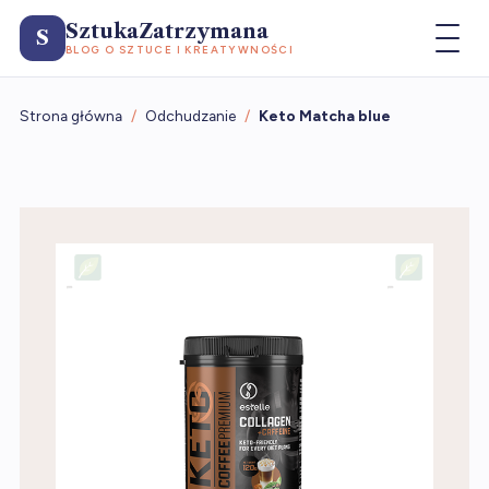
SztukaZatrzymana
S
BLOG O SZTUCE I KREATYWNOŚCI
Strona główna
/
Odchudzanie
/
Keto Matcha blue