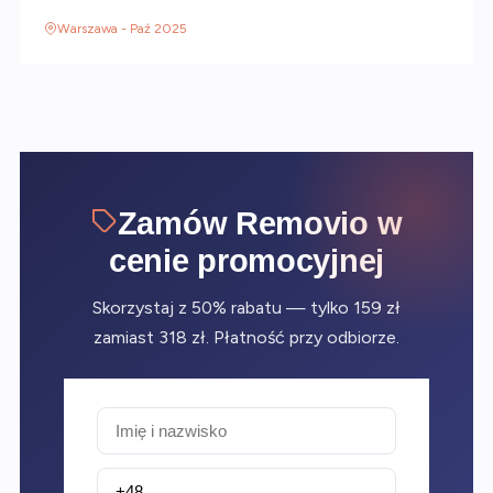
Warszawa - Paź 2025
Zamów Removio w
cenie promocyjnej
Skorzystaj z 50% rabatu — tylko 159 zł
zamiast 318 zł. Płatność przy odbiorze.