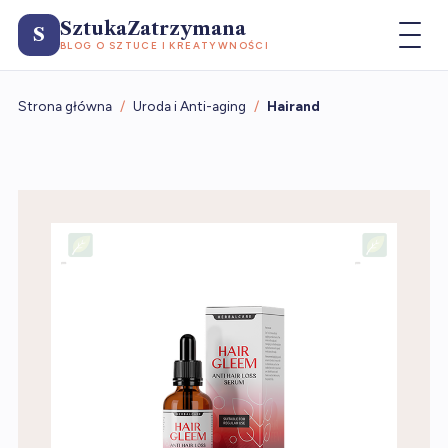
SztukaZatrzymana
S
BLOG O SZTUCE I KREATYWNOŚCI
Strona główna
/
Uroda i Anti-aging
/
Hairand