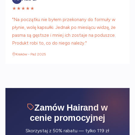
★★★★★
"Na początku nie byłem przekonany do formuły w
płynie, wolę kapsułki. Jednak po miesiącu widzę, że
pasma są gęstsze i mniej ich zostaje na poduszce.
Produkt robi to, co do niego należy."
Kraków - Paź 2025
Zamów Hairand w
cenie promocyjnej
Skorzystaj z 50% rabatu — tylko 119 zł