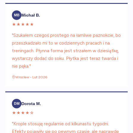
Michał B.
MB
★★★★★
"Szukałem czegoś prostego na łamliwe paznokcie, bo
przeszkadzało mi to w codziennych pracach i na
treningach. Płynna forma jest strzałem w dziesiątkę,
wystarczy dodać do soku. Płytka jest teraz twarda i
nie pęka."
Wrocław - Lut 2026
Dorota M.
DM
★★★★☆
"Krople stosuję regularnie od kilkunastu tygodni.
Efekty pojawiły się po pewnym czasie, ale naprawdę