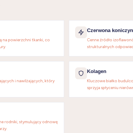
e
Czerwona koniczyn
 na powierzchni tkanki, co
Cenne źródło izoflawonó
ury.
strukturalnych odpowied
Kolagen
ących i nawilżających, który
Kluczowe białko budulco
sprzyja spłyceniu nierów
e rodniki, stymulujący odnowę
rzy.