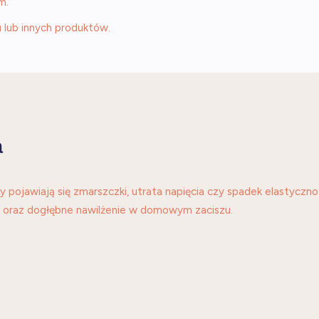
m.
u lub innych produktów.
a
pojawiają się zmarszczki, utrata napięcia czy spadek elastycznoś
ść oraz dogłębne nawilżenie w domowym zaciszu.