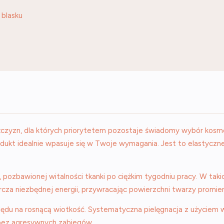
 blasku
żczyzn, dla których priorytetem pozostaje świadomy wybór kosme
odukt idealnie wpasuje się w Twoje wymagania. Jest to elastycz
 pozbawionej witalności tkanki po ciężkim tygodniu pracy. W ta
cza niezbędnej energii, przywracając powierzchni twarzy promie
lędu na rosnącą wiotkość. Systematyczna pielęgnacja z użyciem
 bez agresywnych zabiegów.