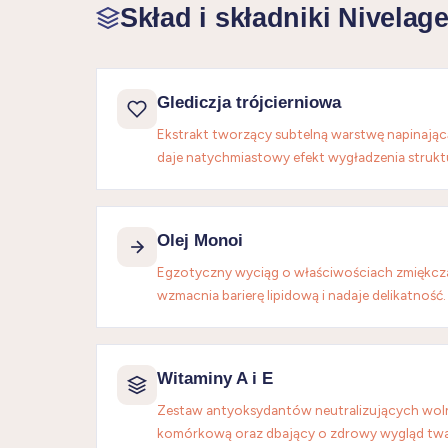
Skład i składniki Nivelag
Glediczja trójcierniowa
Ekstrakt tworzący subtelną warstwę napinającą
daje natychmiastowy efekt wygładzenia strukt
Olej Monoi
Egzotyczny wyciąg o właściwościach zmiękczaj
wzmacnia barierę lipidową i nadaje delikatność.
Witaminy A i E
Zestaw antyoksydantów neutralizujących woln
komórkową oraz dbający o zdrowy wygląd twa