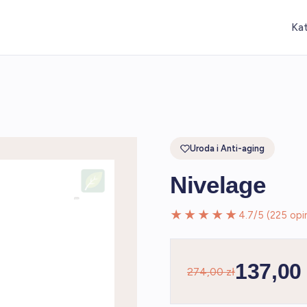
Ka
Uroda i Anti-aging
Nivelage
★★★★★
4.7/5 (225 opin
137,00 
274,00 zł