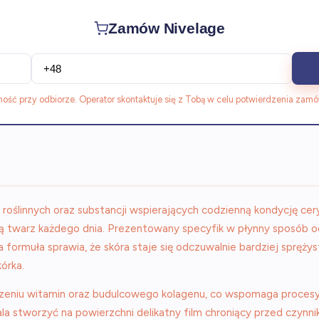
Zamów Nivelage
ność przy odbiorze. Operator skontaktuje się z Tobą w celu potwierdzenia zamó
roślinnych oraz substancji wspierających codzienną kondycję cer
oją twarz każdego dnia. Prezentowany specyfik w płynny sposób o
muła sprawia, że skóra staje się odczuwalnie bardziej sprężysta
kórka.
czeniu witamin oraz budulcowego kolagenu, co wspomaga procesy
la stworzyć na powierzchni delikatny film chroniący przed czynn