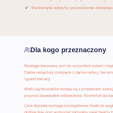
Wyrównanie kolorytu i przywrócenie zdrowego
Dla kogo przeznaczony
Nivelage kierowany jest do wszystkich kobiet i mę
Ciebie receptury czerpiące z darów natury, ten pr
typach karnacji.
Wielu użytkowników boryka się z problemem szarej,
przynosi zauważalne odświeżenie. Kosmetyk dostar
Cera dojrzała wymaga szczegółowej troski ze wzg
drobne linie oraz wzmocnić naturalny owal twarzy