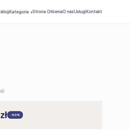
talog
Strona Główna
O nas
Usługi
Kontakt
Kategorie
▾
ii)
zł
-50%