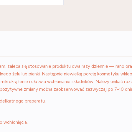
krem, zaleca się stosowanie produktu dwa razy dziennie — rano o
odnego żelu lub pianki. Następnie niewielką porcję kosmetyku wk
mikrokrążenie i ułatwia wchłanianie składników. Należy unikać roz
 pozytywne zmiany można zaobserwować zazwyczaj po 7-10 dniac
 delikatnego preparatu.
o wchłonięcia.