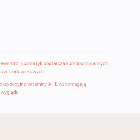
od zewnątrz. Kosmetyk dostarcza komórkom cennych
ków środowiskowych.
tyoksydacyjne witaminy A i E wspomagają
 wyglądu.