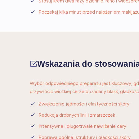
Stosuj krem dwa razy dziennie: rano i wieczore
Poczekaj kilka minut przed nałożeniem makijaż
Wskazania do stosowani
Wybór odpowiedniego preparatu jest kluczowy, gdy 
przywrócić wiotkiej cerze pożądany blask, gładko
Zwiększenie jędrności i elastyczności skóry
Redukcja drobnych linii i zmarszczek
Intensywne i długotrwałe nawilżenie cery
Poprawa ogólnej struktury i gładkości skóry