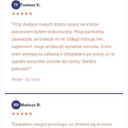
Tomasz K.
TK
★★★★★
"Przy dwójce małych dzieci i pracy na etacie
wieczorem byłem wykończony. Moja partnerka
zauważyła, że brakuje mi sił. Odkąd stosuję ten
suplement, moja witalność wyraźnie wzrosła. Znów
mam energię na zabawę z chłopakami po pracy, a i w
sypialni wszystko wróciło do normy. Bardzo
polecam!"
Łódź - Sty 2026
Mariusz B.
MB
★★★★★
"Szukałem czegoś prostego, co zmieści się w moim