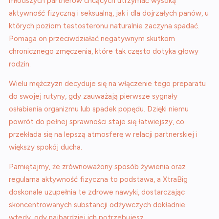
młodszych partnerów chcących utrzymać wysoką
aktywność fizyczną i seksualną, jak i dla dojrzałych panów, u
których poziom testosteronu naturalnie zaczyna spadać.
Pomaga on przeciwdziałać negatywnym skutkom
chronicznego zmęczenia, które tak często dotyka głowy
rodzin.
Wielu mężczyzn decyduje się na włączenie tego preparatu
do swojej rutyny, gdy zauważają pierwsze sygnały
osłabienia organizmu lub spadek popędu. Dzięki niemu
powrót do pełnej sprawności staje się łatwiejszy, co
przekłada się na lepszą atmosferę w relacji partnerskiej i
większy spokój ducha.
Pamiętajmy, że zrównoważony sposób żywienia oraz
regularna aktywność fizyczna to podstawa, a XtraBig
doskonale uzupełnia te zdrowe nawyki, dostarczając
skoncentrowanych substancji odżywczych dokładnie
wtedy, gdy najbardziej ich potrzebujesz.