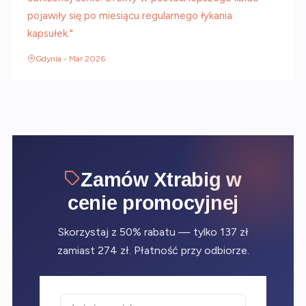
pojawiły się po miesiącu regularnego łykania
kapsułek."
Gdynia - Mar 2026
Zamów Xtrabig w
cenie promocyjnej
Skorzystaj z 50% rabatu — tylko 137 zł
zamiast 274 zł. Płatność przy odbiorze.