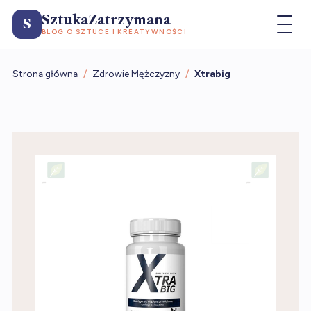
SztukaZatrzymana
S
BLOG O SZTUCE I KREATYWNOŚCI
Strona główna
/
Zdrowie Mężczyzny
/
Xtrabig