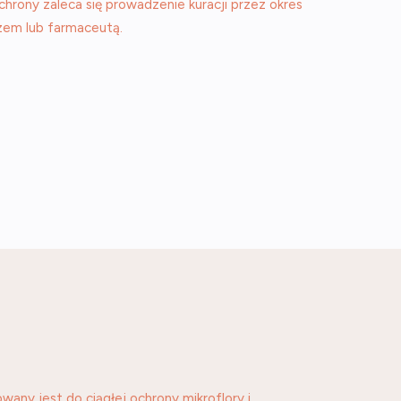
chrony zaleca się prowadzenie kuracji przez okres
rzem lub farmaceutą.
any jest do ciągłej ochrony mikroflory i