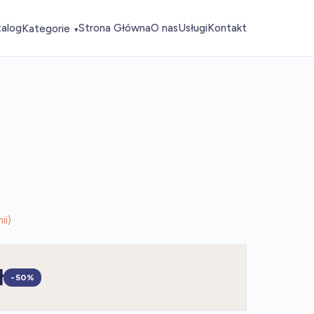
talog
Strona Główna
O nas
Usługi
Kontakt
Kategorie
▾
ii)
ł
-50%