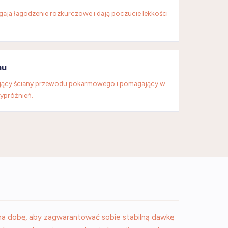
agają łagodzenie rozkurczowe i dają poczucie lekkości
nu
iający ściany przewodu pokarmowego i pomagający w
wypróżnień.
 na dobę, aby zagwarantować sobie stabilną dawkę