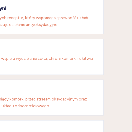
yni
nych receptur, który wspomaga sprawność układu
uje działanie antyoksydacyjne.
wspiera wydzielanie żółci, chroni komórki i ułatwia
niący komórki przed stresem oksydacyjnym oraz
n układu odpornościowego.