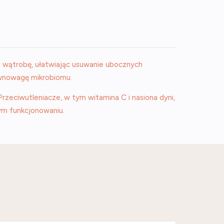
ą wątrobę, ułatwiając usuwanie ubocznych
równowagę mikrobiomu.
Przeciwutleniacze, w tym witamina C i nasiona dyni,
ym funkcjonowaniu.