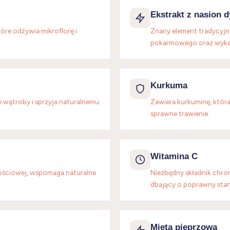
Ekstrakt z nasion d
óre odżywia mikroflorę i
Znany element tradycyj
pokarmowego oraz wykaz
Kurkuma
 wątroby i sprzyja naturalnemu
Zawiera kurkuminę, która 
sprawne trawienie.
Witamina C
ościowej, wspomaga naturalne
Niezbędny składnik chro
dbający o poprawny sta
Mięta pieprzowa