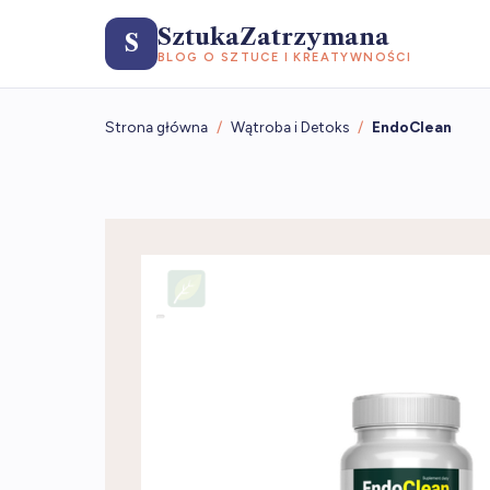
SztukaZatrzymana
S
BLOG O SZTUCE I KREATYWNOŚCI
Strona główna
/
Wątroba i Detoks
/
EndoClean