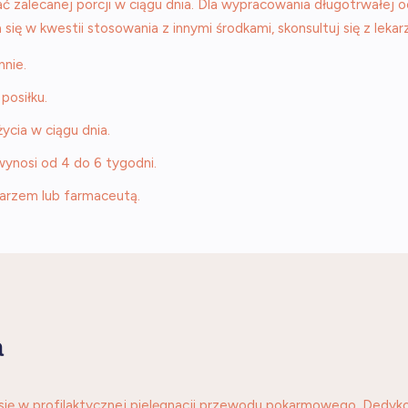
ć zalecanej porcji w ciągu dnia. Dla wypracowania długotrwałej o
się w kwestii stosowania z innymi środkami, skonsultuj się z leka
nnie.
posiłku.
ycia w ciągu dnia.
ynosi od 4 do 6 tygodni.
karzem lub farmaceutą.
a
się w profilaktycznej pielęgnacji przewodu pokarmowego. Dedykow