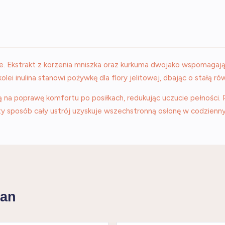
ie. Ekstrakt z korzenia mniszka oraz kurkuma dwojako wspomagaj
olei inulina stanowi pożywkę dla flory jelitowej, dbając o stałą 
ą na poprawę komfortu po posiłkach, redukując uczucie pełności. 
sty sposób cały ustrój uzyskuje wszechstronną osłonę w codzienn
ean