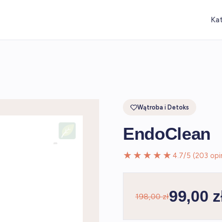
Ka
Wątroba i Detoks
EndoClean
★★★★★
4.7/5 (203 opin
99,00 z
198,00 zł