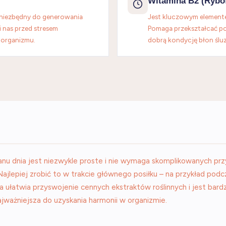
Witamina B2 (Rybo
t niezbędny do generowania
Jest kluczowym element
i nas przed stresem
Pomaga przekształcać poż
 organizmu.
dobrą kondycję błon śl
dnia jest niezwykle proste i nie wymaga skomplikowanych przy
 Najlepiej zrobić to w trakcie głównego posiłku – na przykład pod
ułatwia przyswojenie cennych ekstraktów roślinnych i jest bardzo
ajważniejsza do uzyskania harmonii w organizmie.