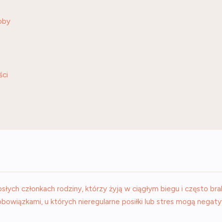
oby
h
ści
ch członkach rodziny, którzy żyją w ciągłym biegu i często brak
bowiązkami, u których nieregularne posiłki lub stres mogą neg