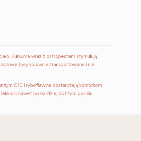
ciało. Kurkuma wraz z ostropestem stymulują
uszczowe były sprawnie transportowane i nie
oenzym Q10 i ryboflawina dostarczają komórkom
 lekkość nawet po bardziej obfitym posiłku.