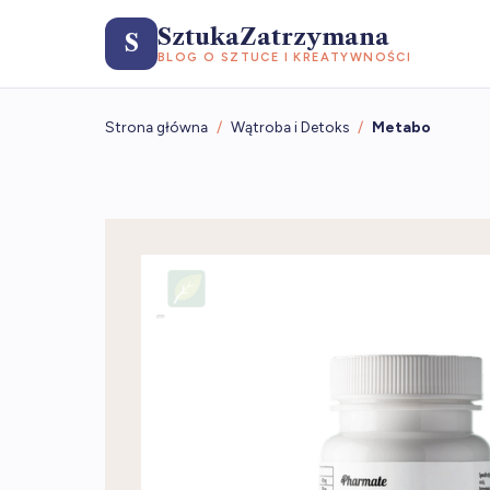
SztukaZatrzymana
S
BLOG O SZTUCE I KREATYWNOŚCI
Strona główna
/
Wątroba i Detoks
/
Metabo