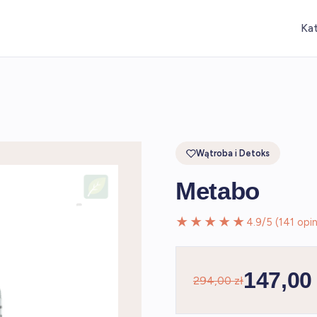
Ka
Wątroba i Detoks
Metabo
★★★★★
4.9/5 (141 opini
147,00 
294,00 zł