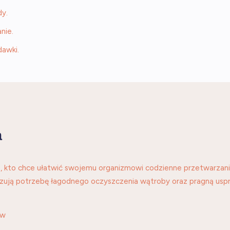
dy.
nie.
dawki.
a
 kto chce ułatwić swojemu organizmowi codzienne przetwarzani
 czują potrzebę łagodnego oczyszczenia wątroby oraz pragną usp
ów