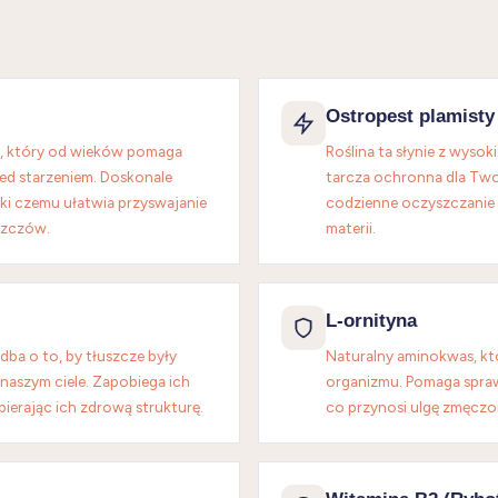
Ostropest plamist
y, który od wieków pomaga
Roślina ta słynie z wysok
zed starzeniem. Doskonale
tarcza ochronna dla Two
ki czemu ułatwia przyswajanie
codzienne oczyszczanie
szczów.
materii.
L-ornityna
dba o to, by tłuszcze były
Naturalny aminokwas, kt
aszym ciele. Zapobiega ich
organizmu. Pomaga spraw
ierając ich zdrową strukturę.
co przynosi ulgę zmęczo