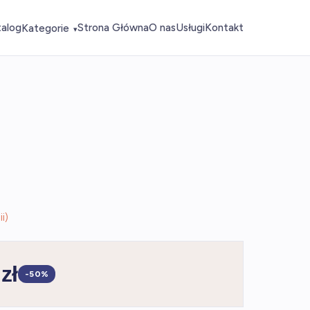
talog
Strona Główna
O nas
Usługi
Kontakt
Kategorie
▾
i)
zł
-50%