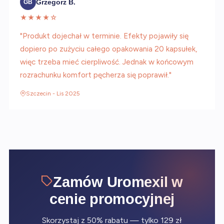
Grzegorz B.
GB
★★★★☆
"Produkt dojechał w terminie. Efekty pojawiły się
dopiero po zużyciu całego opakowania 20 kapsułek,
więc trzeba mieć cierpliwość. Jednak w końcowym
rozrachunku komfort pęcherza się poprawił."
Szczecin - Lis 2025
Zamów Uromexil w
cenie promocyjnej
Skorzystaj z 50% rabatu — tylko 129 zł