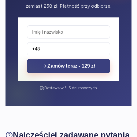
zamiast 258 zł. Płatność przy odbiorze.
Zamów teraz - 129 zł
Dostawa w 3-5 dni roboczych
Najczęściej zadawane pytania