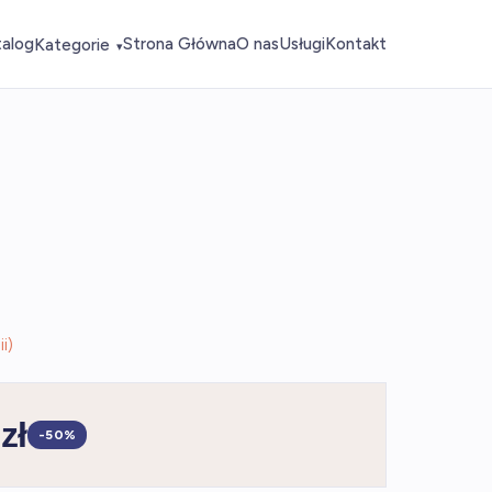
talog
Strona Główna
O nas
Usługi
Kontakt
Kategorie
▾
i)
zł
-50%