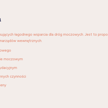
a
ujących łagodnego wsparcia dla dróg moczowych. Jest to propo
h narządów wewnętrznych.
okowego
zie moczowym
sydacyjnym
nnych czynności
geny