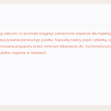
 zaleceń, co pozwala osiągnąć zamierzone wsparcie dla męskiego
 spożywania pierwszego posiłku. Kapsułkę należy popić szklanką c
yjmowania preparatu przez minimum kilkanaście dni. Systematyczn
bilne stężenie w tkankach.