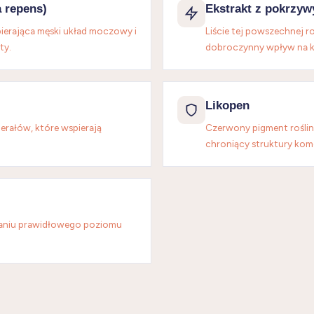
a repens)
Ekstrakt z pokrzyw
ierająca męski układ moczowy i
Liście tej powszechnej r
ty.
dobroczynny wpływ na 
Likopen
erałów, które wspierają
Czerwony pigment roślin
chroniący struktury kom
aniu prawidłowego poziomu