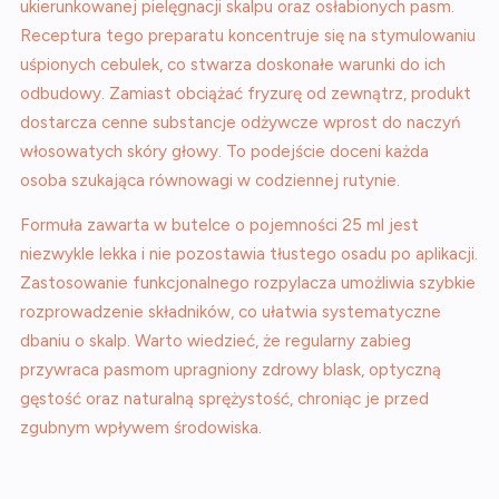
ukierunkowanej pielęgnacji skalpu oraz osłabionych pasm.
Receptura tego preparatu koncentruje się na stymulowaniu
uśpionych cebulek, co stwarza doskonałe warunki do ich
odbudowy. Zamiast obciążać fryzurę od zewnątrz, produkt
dostarcza cenne substancje odżywcze wprost do naczyń
włosowatych skóry głowy. To podejście doceni każda
osoba szukająca równowagi w codziennej rutynie.
Formuła zawarta w butelce o pojemności 25 ml jest
niezwykle lekka i nie pozostawia tłustego osadu po aplikacji.
Zastosowanie funkcjonalnego rozpylacza umożliwia szybkie
rozprowadzenie składników, co ułatwia systematyczne
dbaniu o skalp. Warto wiedzieć, że regularny zabieg
przywraca pasmom upragniony zdrowy blask, optyczną
gęstość oraz naturalną sprężystość, chroniąc je przed
zgubnym wpływem środowiska.