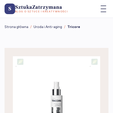
SztukaZatrzymana
S
BLOG O SZTUCE I KREATYWNOŚCI
Strona główna
/
Uroda i Anti-aging
/
Tricore