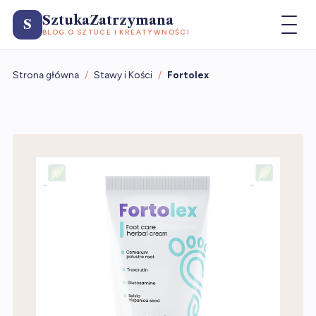
SztukaZatrzymana
S
BLOG O SZTUCE I KREATYWNOŚCI
Strona główna
/
Stawy i Kości
/
Fortolex