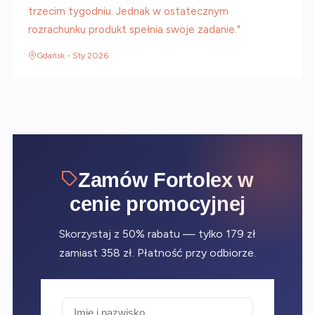
trzecim tygodniu. Jednak w ostatecznym
rozrachunku produkt spełnia swoje zadanie."
Gdańsk - Sty 2026
Zamów Fortolex w
cenie promocyjnej
Skorzystaj z 50% rabatu — tylko 179 zł
zamiast 358 zł. Płatność przy odbiorze.