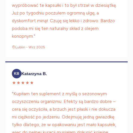
wypróbować te kapsułki i to był strzał w dziesiątkę.
Już po tygodniu poczułem ogromną ulgę, a
dyskomfort minął. Czuję się lekko i zdrowo. Bardzo
podoba mi się ten naturalny skład z olejem
konopnym."
Lublin - Wrz 2025
Katarzyna B.
KB
★★★★★
"Kupiłam ten suplement z myślą o sezonowym
oczyszczeniu organizmu. Efekty są bardzo dobre –
cera się oczyściła, a brzuch jest płaski i nie dokucza
mi ciężkość po jedzeniu. Odejmuję jedną gwiazdkę
tylko dlatego, że w opakowaniu jest mało kapsułek,
więc do pełnej kuracji musiałam dokupić kolejne