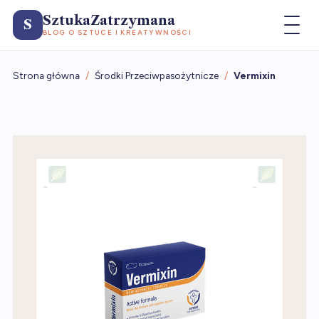
SztukaZatrzymana
S
BLOG O SZTUCE I KREATYWNOŚCI
Strona główna
/
Środki Przeciwpasożytnicze
/
Vermixin