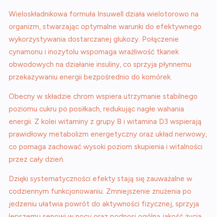
Wieloskładnikowa formuła Insuwell działa wielotorowo na
organizm, stwarzając optymalne warunki do efektywnego
wykorzystywania dostarczanej glukozy. Połączenie
cynamonu i inozytolu wspomaga wrażliwość tkanek
obwodowych na działanie insuliny, co sprzyja płynnemu
przekazywaniu energii bezpośrednio do komórek.
Obecny w składzie chrom wspiera utrzymanie stabilnego
poziomu cukru po posiłkach, redukując nagłe wahania
energii. Z kolei witaminy z grupy B i witamina D3 wspierają
prawidłowy metabolizm energetyczny oraz układ nerwowy,
co pomaga zachować wysoki poziom skupienia i witalności
przez cały dzień.
Dzięki systematyczności efekty stają się zauważalne w
codziennym funkcjonowaniu. Zmniejszenie znużenia po
jedzeniu ułatwia powrót do aktywności fizycznej, sprzyja
lepszemu senowi w nocy oraz podnosi ogólną jakość życia,