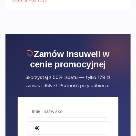
Gdańsk - Lut 2026
Zamów Insuwell w
cenie promocyjnej
Skorzystaj z 50% rabatu — tylko 179 zł
zamiast 358 zł. Płatność przy odbiorze.