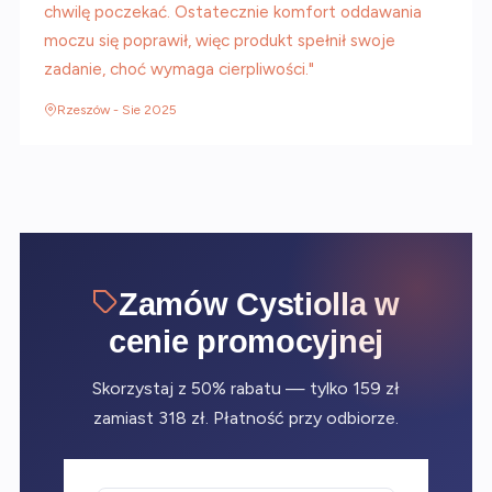
chwilę poczekać. Ostatecznie komfort oddawania
moczu się poprawił, więc produkt spełnił swoje
zadanie, choć wymaga cierpliwości."
Rzeszów - Sie 2025
Zamów Cystiolla w
cenie promocyjnej
Skorzystaj z 50% rabatu — tylko 159 zł
zamiast 318 zł. Płatność przy odbiorze.