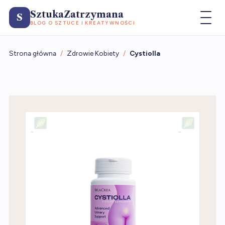
SztukaZatrzymana
S
BLOG O SZTUCE I KREATYWNOŚCI
Strona główna
/
Zdrowie Kobiety
/
Cystiolla