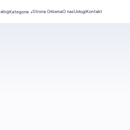
talog
Strona Główna
O nas
Usługi
Kontakt
Kategorie
▾