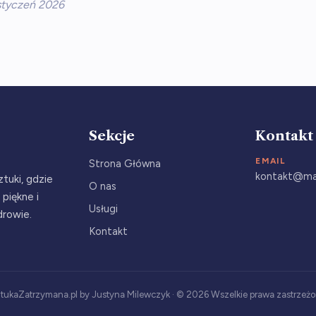
 styczeń 2026
Sekcje
Kontakt
EMAIL
Strona Główna
kontakt@ma
tuki, gdzie
O nas
 piękne i
Usługi
drowie.
Kontakt
tukaZatrzymana.pl by Justyna Milewczyk · ©
2026
Wszelkie prawa zastrzeż