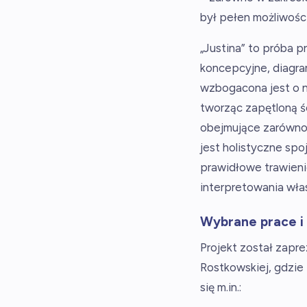
był pełen możliwości
„Justina” to próba p
koncepcyjne, diagra
wzbogacona jest o n
tworząc zapętloną 
obejmujące zarówno 
jest holistyczne spo
prawidłowe trawienie
interpretowania własn
Wybrane prace i
Projekt został zapr
Rostkowskiej, gdzie
się m.in.: