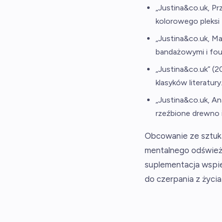
„Justina&co.uk, P
kolorowego pleksi 
„Justina&co.uk, Ma
bandażowymi i fou
„Justina&co.uk” (2
klasyków literatury
„Justina&co.uk, A
rzeźbione drewno i
Obcowanie ze sztuką,
mentalnego odświeżen
suplementacja wspie
do czerpania z życia