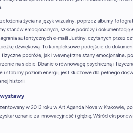
.
rzełożenia życia na język wizualny, poprzez albumy fotogr
my stanów emocjonalnych, szkice podróży i dokumentację ep
agrania autentycznych e-maili Justiny, czytanych przez czt
ścieżkę dźwiękową. To kompleksowe podejście do dokument
fizyczne podróże, jak i wewnętrzne stany emocjonalne, po
jrzenie na siebie. Dbanie o równowagę psychiczną i fizyczn
 i stabilny poziom energii, jest kluczowe dla pełnego dośw
ej historii.
 wystawy
ezentowany w 2013 roku w Art Agenda Nova w Krakowie, po
 zyskał uznanie za innowacyjność i głębię. Wśród eksponow