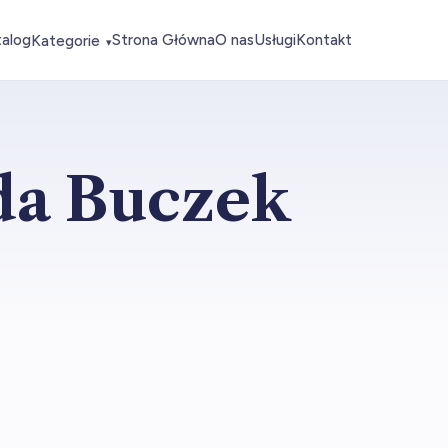
talog
Strona Główna
O nas
Usługi
Kontakt
Kategorie
▾
gda Buczek