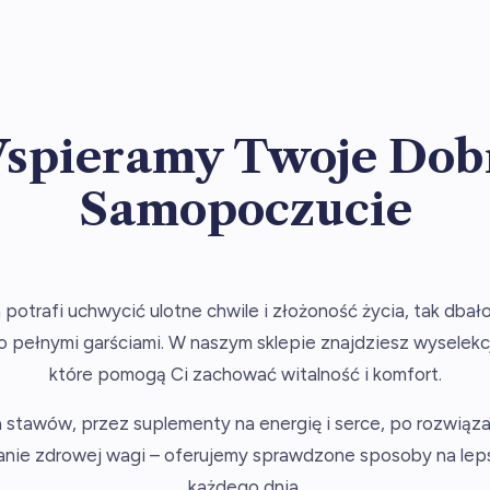
spieramy Twoje Dob
Samopoczucie
 potrafi uchwycić ulotne chwile i złożoność życia, tak dbał
o pełnymi garściami. W naszym sklepie znajdziesz wyselek
które pomogą Ci zachować witalność i komfort.
 stawów, przez suplementy na energię i serce, po rozwiąz
manie zdrowej wagi – oferujemy sprawdzone sposoby na l
każdego dnia.