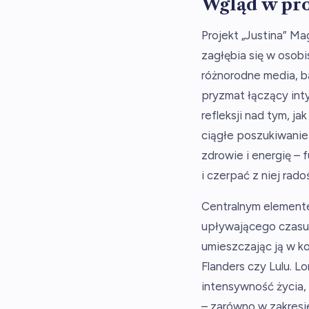
Wgląd w pro
Projekt „Justina” M
zagłębia się w osobi
różnorodne media, ba
pryzmat łączący int
refleksji nad tym, j
ciągłe poszukiwanie
zdrowie i energię –
i czerpać z niej rado
Centralnym elemente
upływającego czasu i
umieszczając ją w ko
Flanders czy Lulu. L
intensywność życia,
– zarówno w zakresie