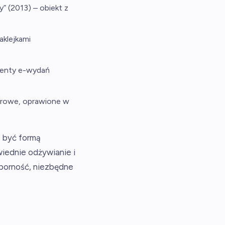
 (2013) – obiekt z
aklejkami
gmenty e-wydań
orowe, oprawione w
e być formą
wiednie odżywianie i
dporność, niezbędne