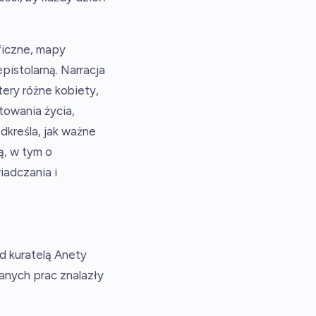
aficzne, mapy
istolarną. Narracja
ery różne kobiety,
owania życia,
dkreśla, jak ważne
ą, w tym o
iadczania i
d kuratelą Anety
anych prac znalazły