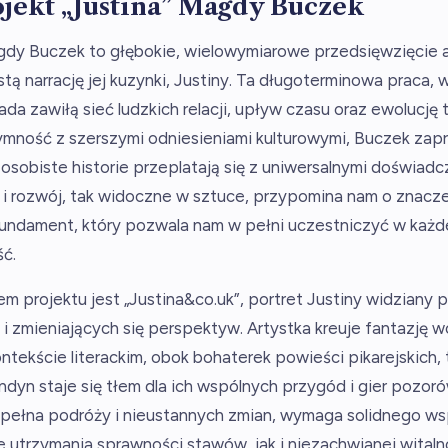
jekt „Justina” Magdy Buczek
agdy Buczek to głębokie, wielowymiarowe przedsięwzięcie a
stą narrację jej kuzynki, Justiny. Ta długoterminowa praca,
da zawiłą sieć ludzkich relacji, upływ czasu oraz ewolucję
ymność z szerszymi odniesieniami kulturowymi, Buczek za
ak osobiste historie przeplatają się z uniwersalnymi doświad
 i rozwój, tak widoczne w sztuce, przypomina nam o znacz
 fundament, który pozwala nam w pełni uczestniczyć w każd
ść.
m projektu jest „Justina&co.uk”, portret Justiny widziany 
 zmieniających się perspektyw. Artystka kreuje fantazję w
ntekście literackim, obok bohaterek powieści pikarejskich, t
ondyn staje się tłem dla ich wspólnych przygód i gier pozor
 pełna podróży i nieustannych zmian, wymaga solidnego ws
 utrzymania sprawności stawów, jak i niezachwianej witaln