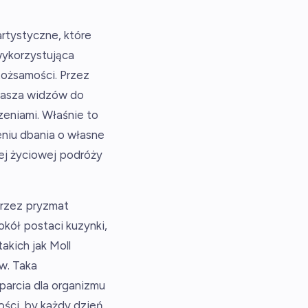
rtystyczne, które
 wykorzystująca
 tożsamości. Przez
prasza widzów do
czeniami. Właśnie to
eniu dbania o własne
ej życiowej podróży
przez pryzmat
okół postaci kuzynki,
akich jak Moll
ów. Taka
parcia dla organizmu
ości, by każdy dzień