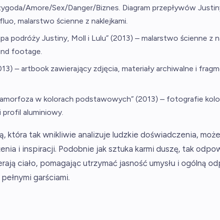
rzygoda/Amore/Sex/Danger/Biznes. Diagram przepływów Justiny”
fluo, malarstwo ścienne z naklejkami.
pa podróży Justiny, Moll i Lulu” (2013) – malarstwo ścienne z n
nd footage.
013) – artbook zawierający zdjęcia, materiały archiwalne i fra
.
namorfoza w kolorach podstawowych” (2013) – fotografie kol
 profil aluminiowy.
 która tak wnikliwie analizuje ludzkie doświadczenia, moż
ia i inspiracji. Podobnie jak sztuka karmi duszę, tak odpo
rają ciało, pomagając utrzymać jasność umysłu i ogólną o
 pełnymi garściami.