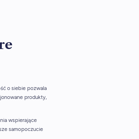
re
ość o siebie pozwala
cjonowane produkty,
ania wspierające
epsze samopoczucie