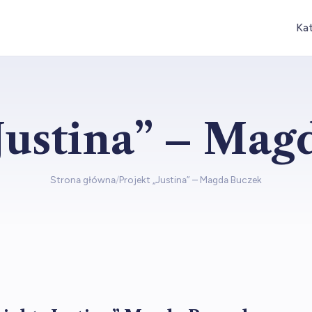
Ka
Justina” – Ma
Strona główna
/
Projekt „Justina” – Magda Buczek